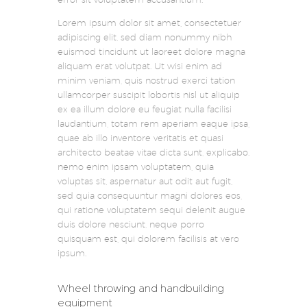
Lorem ipsum dolor sit amet, consectetuer
adipiscing elit, sed diam nonummy nibh
euismod tincidunt ut laoreet dolore magna
aliquam erat volutpat. Ut wisi enim ad
minim veniam, quis nostrud exerci tation
ullamcorper suscipit lobortis nisl ut aliquip
ex ea illum dolore eu feugiat nulla facilisi
laudantium, totam rem aperiam eaque ipsa,
quae ab illo inventore veritatis et quasi
architecto beatae vitae dicta sunt, explicabo.
nemo enim ipsam voluptatem, quia
voluptas sit, aspernatur aut odit aut fugit,
sed quia consequuntur magni dolores eos,
qui ratione voluptatem sequi delenit augue
duis dolore nesciunt, neque porro
quisquam est, qui dolorem facilisis at vero
ipsum.
Wheel throwing and handbuilding
equipment