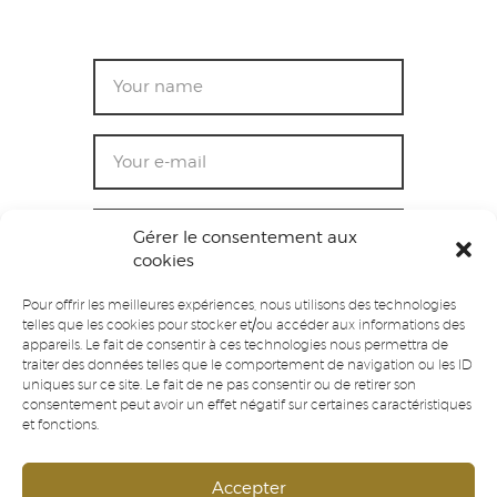
Gérer le consentement aux
cookies
Pour offrir les meilleures expériences, nous utilisons des technologies
telles que les cookies pour stocker et/ou accéder aux informations des
appareils. Le fait de consentir à ces technologies nous permettra de
traiter des données telles que le comportement de navigation ou les ID
uniques sur ce site. Le fait de ne pas consentir ou de retirer son
I agree that my submitted data is being
consentement peut avoir un effet négatif sur certaines caractéristiques
collected and stored. For further details on
et fonctions.
handling user data, see our
Privacy Policy
.
Accepter
SEND MESSAGE