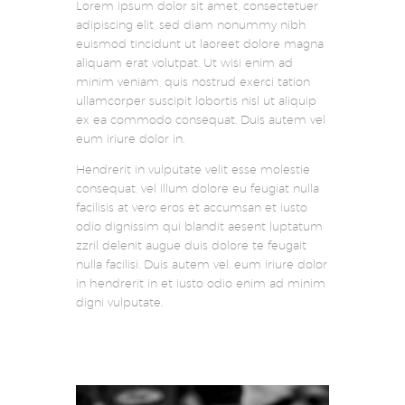
Lorem ipsum dolor sit amet, consectetuer
adipiscing elit, sed diam nonummy nibh
euismod tincidunt ut laoreet dolore magna
aliquam erat volutpat. Ut wisi enim ad
minim veniam, quis nostrud exerci tation
ullamcorper suscipit lobortis nisl ut aliquip
ex ea commodo consequat. Duis autem vel
eum iriure dolor in.
Hendrerit in vulputate velit esse molestie
consequat, vel illum dolore eu feugiat nulla
facilisis at vero eros et accumsan et iusto
odio dignissim qui blandit aesent luptatum
zzril delenit augue duis dolore te feugait
nulla facilisi. Duis autem vel. eum iriure dolor
in hendrerit in et iusto odio enim ad minim
digni vulputate.