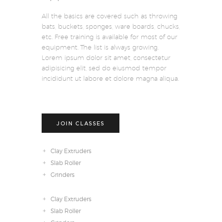
All the basics are covered such as throwing
bats, buckets, sponges, ware boards, chucks,
etc. Free training is available for most of our
equipment. The list is always growing.
Lorem ipsum dolor sit amet, consectetur
adipisicing elit, sed do eiusmod tempor
incididunt ut labore et dolore magna aliqua.
JOIN CLASSES
Clay Extruders
Slab Roller
Grinders
Clay Extruders
Slab Roller