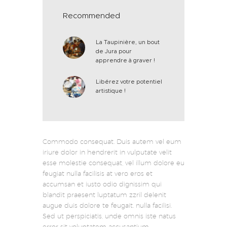
Recommended
La Taupinière, un bout
de Jura pour
apprendre à graver !
Libérez votre potentiel
artistique !
Commodo consequat. Duis autem vel eum
iriure dolor in hendrerit in vulputate velit
esse molestie consequat, vel illum dolore eu
feugiat nulla facilisis at vero eros et
accumsan et iusto odio dignissim qui
blandit praesent luptatum zzril delenit
augue duis dolore te feugait. nulla facilisi.
Sed ut perspiciatis, unde omnis iste natus
error sit voluptatem accusantium.