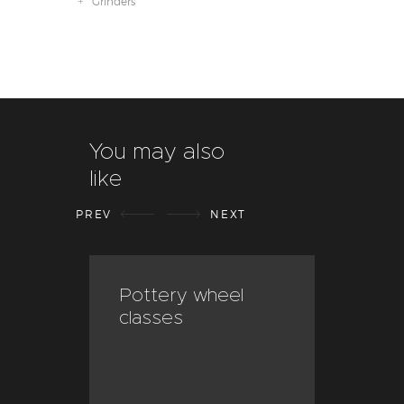
Grinders
You may also
like
PREV
NEXT
e
Pottery wheel
Pri
classes