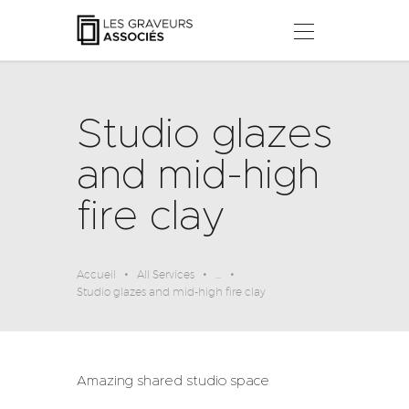
LES GRAVEURS ASSOCIÉS
Ateliers, Stages & Workshops
Studio glazes
ACCUEIL
À PROPOS
and mid-high
STAGES & ATELIERS
fire clay
NOS COLLECTIONS
ACTUALITÉS
CONTACT
Accueil
All Services
...
Studio glazes and mid-high fire clay
Amazing shared studio space