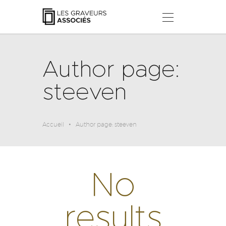
LES GRAVEURS ASSOCIÉS
Ateliers, Stages & Workshops
Author page:
ACCUEIL
À PROPOS
steeven
STAGES & ATELIERS
NOS COLLECTIONS
ACTUALITÉS
Accueil
Author page: steeven
CONTACT
No
results