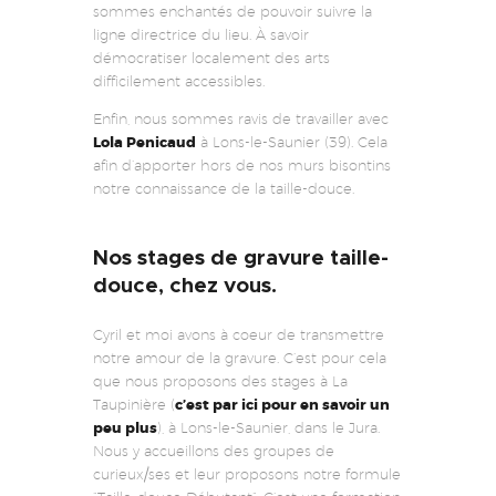
sommes enchantés de pouvoir suivre la
ligne directrice du lieu. À savoir
démocratiser localement des arts
difficilement accessibles.
Enfin, nous sommes ravis de travailler avec
Lola Penicaud
à Lons-le-Saunier (39). Cela
afin d’apporter hors de nos murs bisontins
notre connaissance de la taille-douce.
Nos stages de gravure taille-
douce, chez vous.
Cyril et moi avons à coeur de transmettre
notre amour de la gravure. C’est pour cela
que nous proposons des stages à La
Taupinière (
c’est par ici pour en savoir un
peu plus
), à Lons-le-Saunier, dans le Jura.
Nous y accueillons des groupes de
curieux/ses et leur proposons notre formule