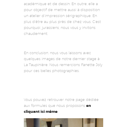
académique et de dessin. En outre, elle a
pour objectif de mettre aussi à disposition
un atelier d’impression sérigraphique. En
plus d’être au plus près de chez vous. C’est
pourquoi, jurassiens, nous vous y invitons
chaudement.
En conclusion, nous vous laissons avec
quelques images de notre dernier stage à
La Taupinière. Nous remercions Fanette Joly
pour ces belles photographies.
Vous pouvez retrouver notre page dédiée
aux formules que nous proposons
en
cliquant ici même
.