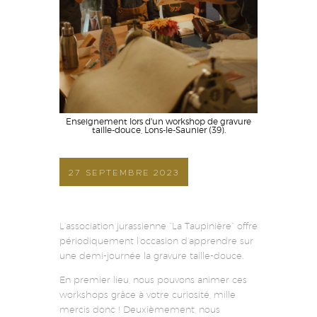
Enseignement lors d'un workshop de gravure
taille-douce, Lons-le-Saunier (39).
27 SEPTEMBRE 2023
L’association jurassienne “La Taupinière” offre
périodiquement l’occasion d’apprendre sur
une demi-journée la gravure taille-douce.
En premier lieu, nous pouvons animer ces
workshops grâce à votre curiosité, mille
mercis donc ! Deuxièmement, nous