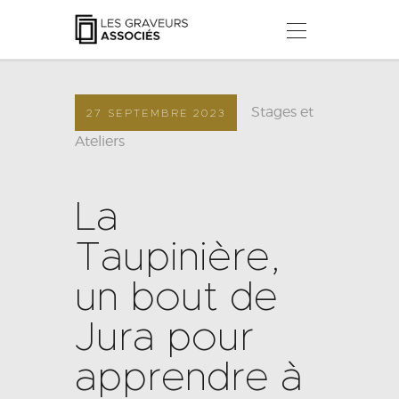
LES GRAVEURS ASSOCIÉS
Ateliers, Stages & Workshops
Stages et
27 SEPTEMBRE 2023
ACCUEIL
Ateliers
À PROPOS
STAGES & ATELIERS
NOS COLLECTIONS
La
ACTUALITÉS
Taupinière,
CONTACT
un bout de
Jura pour
apprendre à