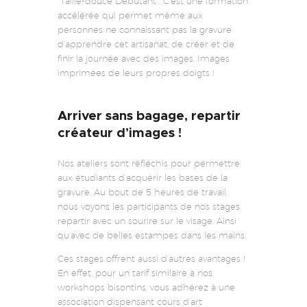
“Taille-douce Débutant”. C’est une formation
accélérée qui permet même aux
personnes ne connaissant pas la gravure
d’apprendre cet artisanat, de créer et de
finir la journée avec des images. Images
imprimées de leurs propres doigts !
Arriver sans bagage, repartir
créateur d’images !
Nos ateliers sont réfléchis pour permettre
aux étudiants d’acquérir les bases de la
gravure. Au bout de 5 heures de travail,
nous voyons les participants de nos stages
repartir avec un sourire sur le visage. Ainsi
qu’avec de belles estampes dans les mains.
Ces stages offrent aussi d’autres avantages !
En effet, pour un tarif similaire à nos
workshops bisontins, vous adhérez à une
association dispensant cours d’art