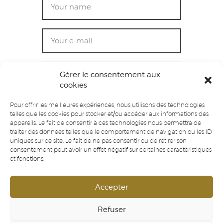
Gérer le consentement aux
cookies
Pour offrir les meilleures expériences, nous utilisons des technologies
telles que les cookies pour stocker et/ou accéder aux informations des
appareils. Le fait de consentir à ces technologies nous permettra de
traiter des données telles que le comportement de navigation ou les ID
uniques sur ce site. Le fait de ne pas consentir ou de retirer son
I agree that my submitted data is being
consentement peut avoir un effet négatif sur certaines caractéristiques
collected and stored. For further details on
et fonctions.
handling user data, see our
Privacy Policy
.
Accepter
SEND MESSAGE
Refuser