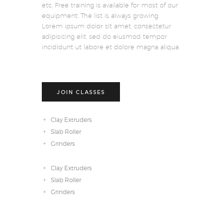
etc. Free training is available for most of our
equipment. The list is always growing.
Lorem ipsum dolor sit amet, consectetur
adipisicing elit, sed do eiusmod tempor
incididunt ut labore et dolore magna aliqua.
JOIN CLASSES
Clay Extruders
Slab Roller
Grinders
Clay Extruders
Slab Roller
Grinders