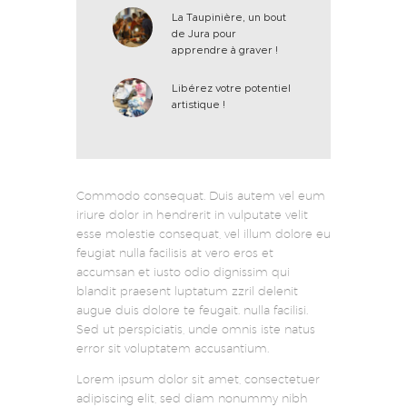
La Taupinière, un bout
de Jura pour
apprendre à graver !
Libérez votre potentiel
artistique !
Commodo consequat. Duis autem vel eum
iriure dolor in hendrerit in vulputate velit
esse molestie consequat, vel illum dolore eu
feugiat nulla facilisis at vero eros et
accumsan et iusto odio dignissim qui
blandit praesent luptatum zzril delenit
augue duis dolore te feugait. nulla facilisi.
Sed ut perspiciatis, unde omnis iste natus
error sit voluptatem accusantium.
Lorem ipsum dolor sit amet, consectetuer
adipiscing elit, sed diam nonummy nibh