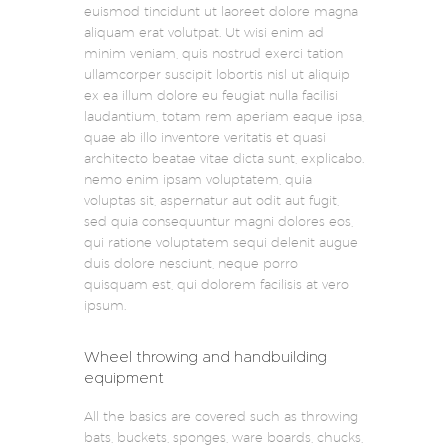
euismod tincidunt ut laoreet dolore magna
aliquam erat volutpat. Ut wisi enim ad
minim veniam, quis nostrud exerci tation
ullamcorper suscipit lobortis nisl ut aliquip
ex ea illum dolore eu feugiat nulla facilisi
laudantium, totam rem aperiam eaque ipsa,
quae ab illo inventore veritatis et quasi
architecto beatae vitae dicta sunt, explicabo.
nemo enim ipsam voluptatem, quia
voluptas sit, aspernatur aut odit aut fugit,
sed quia consequuntur magni dolores eos,
qui ratione voluptatem sequi delenit augue
duis dolore nesciunt, neque porro
quisquam est, qui dolorem facilisis at vero
ipsum.
Wheel throwing and handbuilding
equipment
All the basics are covered such as throwing
bats, buckets, sponges, ware boards, chucks,