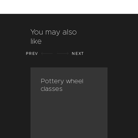
You may also
like
PREV
NEXT
e
Pottery wheel
Pri
classes