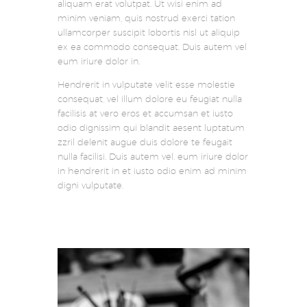
aliquam erat volutpat. Ut wisi enim ad
minim veniam, quis nostrud exerci tation
ullamcorper suscipit lobortis nisl ut aliquip
ex ea commodo consequat. Duis autem vel
eum iriure dolor in.
Hendrerit in vulputate velit esse molestie
consequat, vel illum dolore eu feugiat nulla
facilisis at vero eros et accumsan et iusto
odio dignissim qui blandit aesent luptatum
zzril delenit augue duis dolore te feugait
nulla facilisi. Duis autem vel. eum iriure dolor
in hendrerit in et iusto odio enim ad minim
digni vulputate.